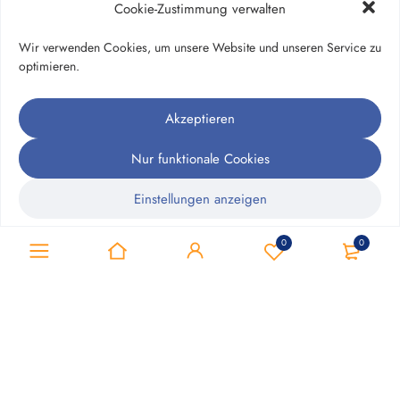
Folgen Sie uns
Cookie-Zustimmung verwalten
Folgen Sie uns
Wir verwenden Cookies, um unsere Website und unseren Service zu
optimieren.
Telefon
Akzeptieren
+49 351 – 268 86 31
Nur funktionale Cookies
Montag – Freitag: 08:00 – 18:30 Uhr
Samstag: 09:00 – 13:00 Uhr
Einstellungen anzeigen
Cookie-Richtlinie
Datenschutzerklärung
Impressum
0
0
shop@apotheke-buehlau.de
Informationen
Shop