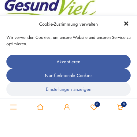
Cookie-Zustimmung verwalten
Apotheke Bühlau e.K.
Bautzner Landstr.128
01324 Dresden
Wir verwenden Cookies, um unsere Website und unseren Service zu
Auf der Karte zeigen
optimieren.
Folgen Sie uns
Akzeptieren
Folgen Sie uns
Nur funktionale Cookies
Telefon
Einstellungen anzeigen
+49 351 – 268 86 31
Cookie-Richtlinie
Datenschutzerklärung
Impressum
0
0
Montag – Freitag: 08:00 – 18:30 Uhr
Samstag: 09:00 – 13:00 Uhr