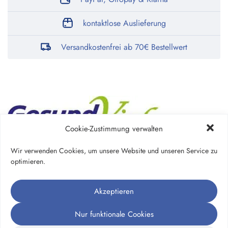
kontaktlose Auslieferung
Versandkostenfrei ab 70€ Bestellwert
Cookie-Zustimmung verwalten
Wir verwenden Cookies, um unsere Website und unseren Service zu
Apotheke Bühlau e.K.
Bautzner Landstr.128
01324 Dresden
optimieren.
Auf der Karte zeigen
Akzeptieren
Folgen Sie uns
Nur funktionale Cookies
Folgen Sie uns